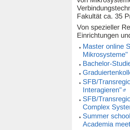
Verbindungstechn
Fakultät ca. 35 
Von spezieller Re
Einrichtungen und
Master online S
Mikrosysteme"
Bachelor-Studi
Graduiertenkol
SFB/Transregio
Interagieren"
SFB/Transregio 
Complex Syst
Summer school 
Academia meets