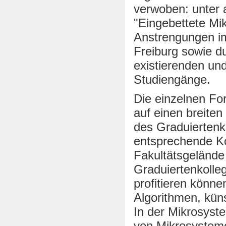
verwoben: unter 
"Eingebettete Mi
Anstrengungen im
Freiburg sowie du
existierenden un
Studiengänge.
Die einzelnen Fo
auf einen breite
des Graduiertenko
entsprechende K
Fakultätsgelände e
Graduiertenkolleg
profitieren könn
Algorithmen, küns
In der Mikrosyst
von Mikrosysteme