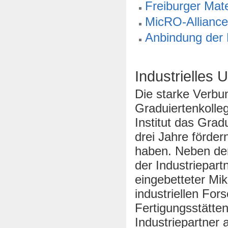
Freiburger Mat
MicRO-Allianc
Anbindung der F
Industrielles 
Die starke Verbun
Graduiertenkolle
Institut das Grad
drei Jahre förder
haben. Neben der 
der Industriepar
eingebetteter Mi
industriellen Fo
Fertigungsstätten
Industriepartner 