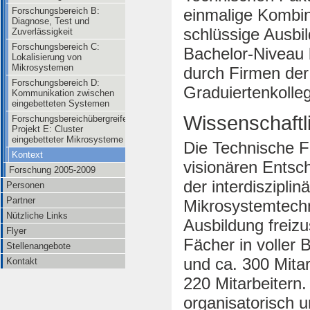
Forschungsbereich B:
einmalige Kombin
Diagnose, Test und
schlüssige Ausbi
Zuverlässigkeit
Forschungsbereich C:
Bachelor-Niveau 
Lokalisierung von
Mikrosystemen
durch Firmen der 
Forschungsbereich D:
Graduiertenkolleg
Kommunikation zwischen
eingebetteten Systemen
Wissenschaftl
Forschungsbereichübergreifendes
Projekt E: Cluster
eingebetteter Mikrosysteme
Die Technische Fa
Kontext
visionären Entsch
Forschung 2005-2009
der interdisziplin
Personen
Partner
Mikrosystemtechn
Nützliche Links
Ausbildung freizu
Flyer
Fächer in voller
Stellenangebote
und ca. 300 Mitar
Kontakt
220 Mitarbeitern.
organisatorisch 