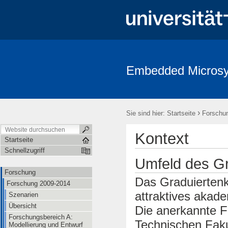
Embedded Micros
Forschung
Personen
Partner
Nützliche Links
Flyer
›
Sie sind hier:
Startseite
Forschu
Kontext
Startseite
Schnellzugriff
Umfeld des Gr
Forschung
Das Graduiertenk
Forschung 2009-2014
attraktives akade
Szenarien
Übersicht
Die anerkannte F
Forschungsbereich A:
Technischen Fakul
Modellierung und Entwurf