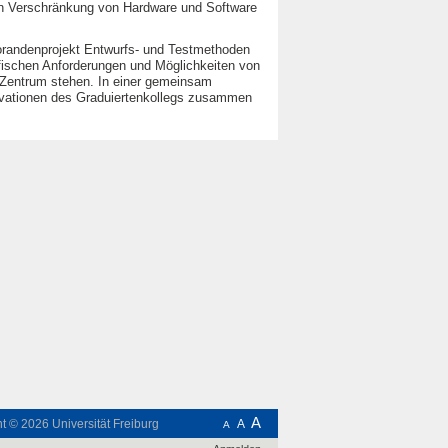
gen Verschränkung von Hardware und Software
orandenprojekt Entwurfs- und Testmethoden
fischen Anforderungen und Möglichkeiten von
Zentrum stehen. In einer gemeinsam
novationen des Graduiertenkollegs zusammen
A
ht © 2026
Universität Freiburg
A
A