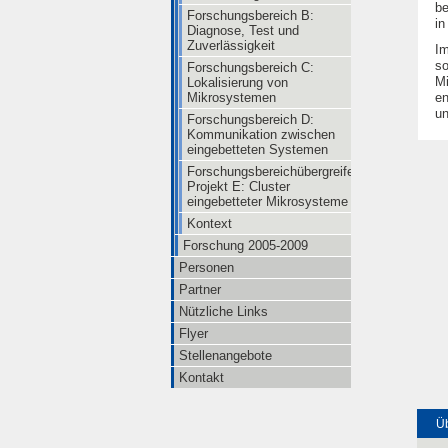
be
Forschungsbereich B:
in
Diagnose, Test und
Zuverlässigkeit
Im
so
Forschungsbereich C:
Mi
Lokalisierung von
en
Mikrosystemen
un
Forschungsbereich D:
Kommunikation zwischen
eingebetteten Systemen
Forschungsbereichübergreifendes
Projekt E: Cluster
eingebetteter Mikrosysteme
Kontext
Forschung 2005-2009
Personen
Partner
Nützliche Links
Flyer
Stellenangebote
Kontakt
Üb