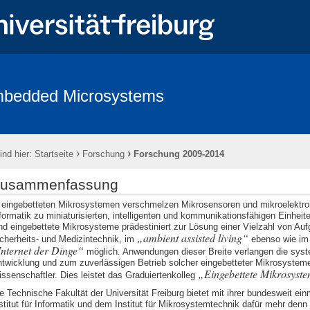
bedded Microsystems
Nützliche Links
Flyer
Stellenangebote
Kontakt
›
›
ind hier:
Startseite
Forschung
Forschung 2009-2014
usammenfassung
 eingebetteten Mikrosystemen verschmelzen Mikrosensoren und mikroelektr
formatik zu miniaturisierten, intelligenten und kommunikationsfähigen Einheit
nd eingebettete Mikrosysteme prädestiniert zur Lösung einer Vielzahl von Auf
ambient assisted living
cherheits- und Medizintechnik, im
ebenso wie im
Internet der Dinge
möglich. Anwendungen dieser Breite verlangen die sys
twicklung und zum zuverlässigen Betrieb solcher eingebetteter Mikrosysteme 
Eingebettete Mikrosyst
ssenschaftler. Dies leistet das Graduiertenkolleg
e Technische Fakultät der Universität Freiburg bietet mit ihrer bundesweit e
stitut für Informatik und dem Institut für Mikrosystemtechnik dafür mehr denn