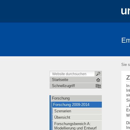
Em
Forschung
Personen
Partner
Sie s
Z
Startseite
In
Schnellzugriff
In
si
Forschung
Si
Forschung 2009-2014
En
Szenarien
Wi
Übersicht
Di
Forschungsbereich A:
In
Modellierung und Entwurf