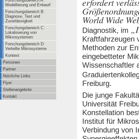
erfordert verläs
Forschungsbereich A:
Modellierung und Entwurf
Größenordnungen
Forschungsbereich B:
World Wide Web
Diagnose, Test und
Zuverlässigkeit
Forschungsbereich C:
Diagnostik, im
Lokalisierung von
Kraftfahrzeugen 
Mikrosystemen
Forschungsbereich D:
Methoden zur En
Verteilte Mikrosysteme
eingebetteter Mik
Kontext
Personen
Wissenschaftler a
Partner
Graduiertenkolle
Nützliche Links
Freiburg.
Flyer
Stellenangebote
Die junge Fakult
Kontakt
Universität Freib
Konstellation bes
Institut für Mikr
Verbindung von I
Synergieeffekte