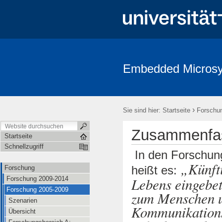
Embedded Micros
Forschung
Personen
Partner
Nützliche Links
Flyer
›
Sie sind hier:
Startseite
Forschu
Zusammenfa
Startseite
Schnellzugriff
In den Forschun
Künft
heißt es:
Forschung
Lebens eingebet
Forschung 2009-2014
Forschung 2005-2009
zum Menschen u
Szenarien
Kommunikations
Übersicht